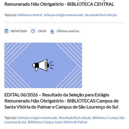
Remunerado Não Obrigatório - BIBLIOTECA CENTRAL
Tópico(s):
biblioteca central
,
Seleção estágio remunerado
,
Resultado final seleção
08/04/2026
15h50
Últimas notícias
EDITAL 06/2026 – Resultado da Seleção para Estágio
Remunerado Não Obrigatório - BIBLIOTECAS Campus de
Santa Vitória do Palmar e Campus de São Lourenço do Sul
Tópico(s):
Seleção estágio remunerado
,
Resultado final seleção
,
Biblioteca Campus São
Lourenço do Sul
,
Biblioteca Campus Santa Vitória do Palmar