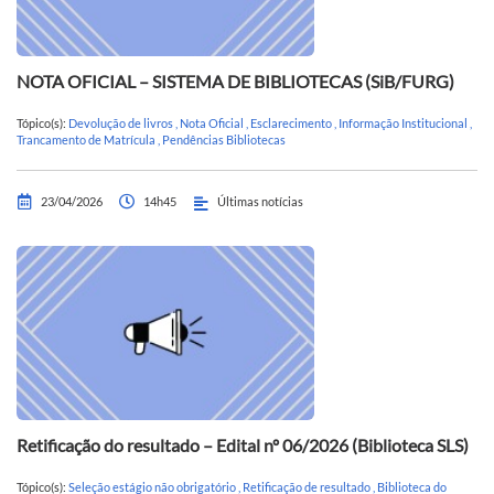
NOTA OFICIAL – SISTEMA DE BIBLIOTECAS (SiB/FURG)
Tópico(s):
Devolução de livros
,
Nota Oficial
,
Esclarecimento
,
Informação Institucional
,
Trancamento de Matrícula
,
Pendências Bibliotecas
23/04/2026
14h45
Últimas notícias
Retificação do resultado – Edital nº 06/2026 (Biblioteca SLS)
Tópico(s):
Seleção estágio não obrigatório
,
Retificação de resultado
,
Biblioteca do