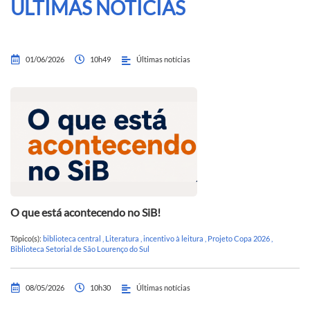
ÚLTIMAS NOTÍCIAS
01/06/2026
10h49
Últimas notícias
O que está acontecendo no SiB!
Tópico(s):
biblioteca central
,
Literatura
,
incentivo à leitura
,
Projeto Copa 2026
,
Biblioteca Setorial de São Lourenço do Sul
08/05/2026
10h30
Últimas notícias