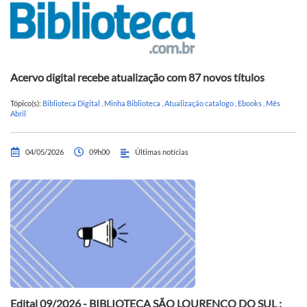
Acervo digital recebe atualização com 87 novos títulos
Tópico(s):
Biblioteca Digital
,
Minha Biblioteca
,
Atualização catalogo
,
Ebooks
,
Mês
Abril
04/05/2026
09h00
Últimas notícias
Edital 09/2026 - BIBLIOTECA SÃO LOURENÇO DO SUL :