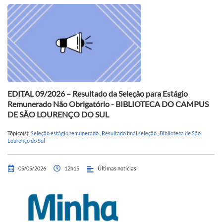
EDITAL 09/2026 – Resultado da Seleção para Estágio
Remunerado Não Obrigatório - BIBLIOTECA DO CAMPUS
DE SÃO LOURENÇO DO SUL
Tópico(s):
Seleção estágio remunerado
,
Resultado final seleção
,
Biblioteca de São
Lourenço do Sul
05/05/2026
12h15
Últimas notícias