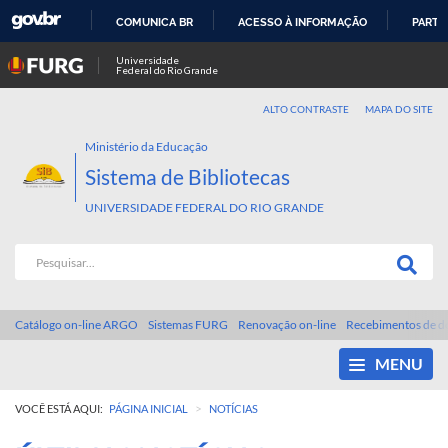
COMUNICA BR
ACESSO À INFORMAÇÃO
PARTI
IR
Universidade
Federal do Rio Grande
PARA
O
ALTO CONTRASTE
MAPA DO SITE
CONTEÚDO
Ministério da Educação
Sistema de Bibliotecas
UNIVERSIDADE FEDERAL DO RIO GRANDE
Catálogo on-line ARGO
Sistemas FURG
Renovação on-line
Recebimentos de d
MENU
>
VOCÊ ESTÁ AQUI:
PÁGINA INICIAL
NOTÍCIAS