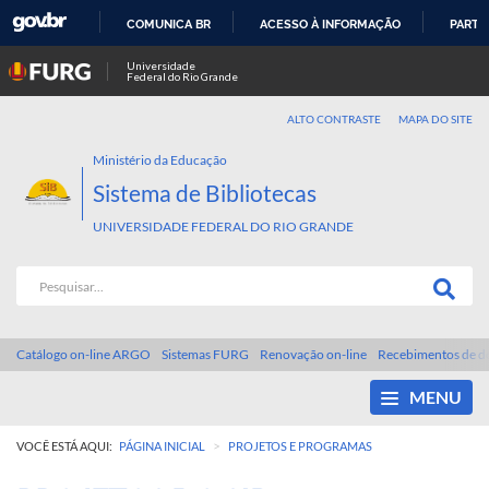
COMUNICA BR
ACESSO À INFORMAÇÃO
PARTI
IR
Universidade
Federal do Rio Grande
PARA
O
ALTO CONTRASTE
MAPA DO SITE
CONTEÚDO
Ministério da Educação
Sistema de Bibliotecas
UNIVERSIDADE FEDERAL DO RIO GRANDE
Catálogo on-line ARGO
Sistemas FURG
Renovação on-line
Recebimentos de d
MENU
>
VOCÊ ESTÁ AQUI:
PÁGINA INICIAL
PROJETOS E PROGRAMAS