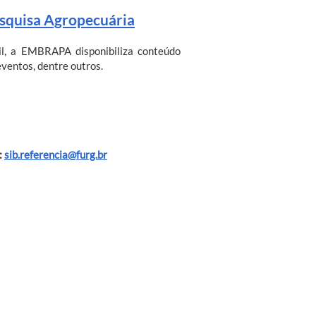
squisa Agropecuária
il, a EMBRAPA disponibiliza conteúdo
eventos, dentre outros.
:
sib.referencia@furg.br