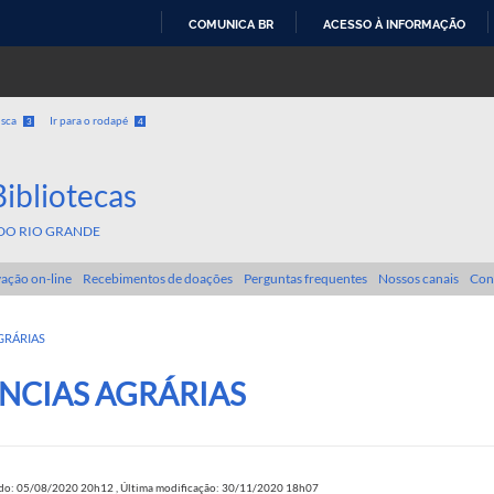
COMUNICA BR
ACESSO À INFORMAÇÃO
IR
PARA
O
usca
Ir para o rodapé
3
4
CONTEÚDO
Bibliotecas
DO RIO GRANDE
ação on-line
Recebimentos de doações
Perguntas frequentes
Nossos canais
Con
GRÁRIAS
ÊNCIAS AGRÁRIAS
ado: 05/08/2020 20h12
,
Última modificação: 30/11/2020 18h07