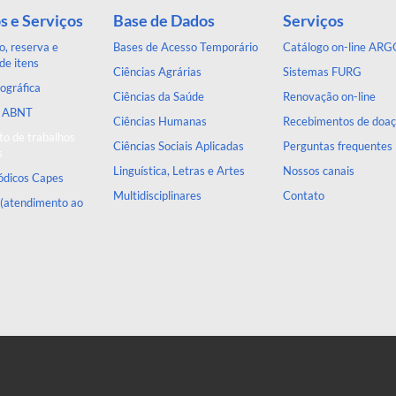
s e Serviços
Base de Dados
Serviços
, reserva e
Bases de Acesso Temporário
Catálogo on-line ARG
de itens
Ciências Agrárias
Sistemas FURG
ográfica
Ciências da Saúde
Renovação on-line
a ABNT
Ciências Humanas
Recebimentos de doa
o de trabalhos
Ciências Sociais Aplicadas
Perguntas frequentes
s
Linguística, Letras e Artes
Nossos canais
iódicos Capes
Multidisciplinares
Contato
 (atendimento ao