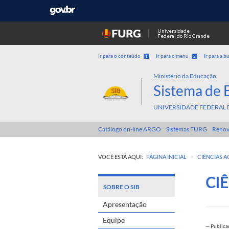
Universidade
Federal do Rio Grande
Ir para o conteúdo
Ir para o menu
Ir para a b
1
2
Ministério da Educação
Sistema de 
UNIVERSIDADE FEDERAL 
Catálogo on-line ARGO
Sistemas FURG
Renov
>
VOCÊ ESTÁ AQUI:
PÁGINA INICIAL
CIÊNCIAS A
CI
SOBRE O SIB
Apresentação
Equipe
—
Public