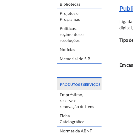
Bibliotecas
Publ
Projetos e
Programas
Ligada
digital
Políticas,
regimentos e
Tipo d
resoluções
Notícias
Memorial do SiB
Em cas
PRODUTOS E SERVIÇOS
Empréstimo,
reserva e
renovação de itens
Ficha
Catalográfica
Normas da ABNT