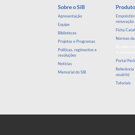
Sobre o SiB
Produto
Apresentação
Empréstimo
renovação 
Equipe
Ficha Catal
Bibliotecas
Normas d
Projetos e Programas
Recebiment
Políticas, regimentos e
acadêmico
resoluções
Portal Per
Notícias
Referência
Memorial do SiB
usuário)
Tutoriais