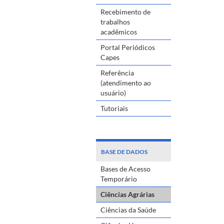
Recebimento de
trabalhos
acadêmicos
Portal Periódicos
Capes
Referência
(atendimento ao
usuário)
Tutoriais
BASE DE DADOS
Bases de Acesso
Temporário
Ciências Agrárias
Ciências da Saúde