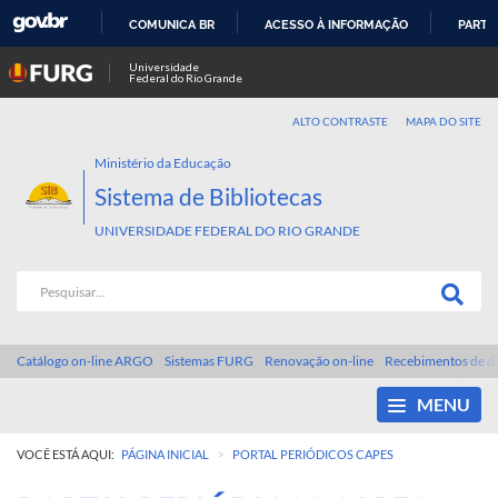
COMUNICA BR
ACESSO À INFORMAÇÃO
PARTI
IR
Universidade
Federal do Rio Grande
PARA
O
ALTO CONTRASTE
MAPA DO SITE
CONTEÚDO
Ministério da Educação
Sistema de Bibliotecas
UNIVERSIDADE FEDERAL DO RIO GRANDE
Catálogo on-line ARGO
Sistemas FURG
Renovação on-line
Recebimentos de d
MENU
>
VOCÊ ESTÁ AQUI:
PÁGINA INICIAL
PORTAL PERIÓDICOS CAPES