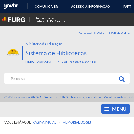
COMUNICA BR
ACESSO À INFORMAÇÃO
PARTI
IR
Universidade
Federal do Rio Grande
PARA
O
ALTO CONTRASTE
MAPA DO SITE
CONTEÚDO
Ministério da Educação
Sistema de Bibliotecas
UNIVERSIDADE FEDERAL DO RIO GRANDE
Catálogo on-line ARGO
Sistemas FURG
Renovação on-line
Recebimentos de d
MENU
>
VOCÊ ESTÁ AQUI:
PÁGINA INICIAL
MEMORIAL DO SIB