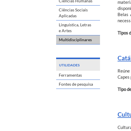
Ciências Humanas
materi
dispon
Ciências Sociais
Belas 
Aplicadas
necess
Linguística, Letras
e Artes
Tipos 
Multidisciplinares
Catá
UTILIDADES
Reúne 
Ferramentas
Capes 
Fontes de pesquisa
Tipo d
Cult
Cultur