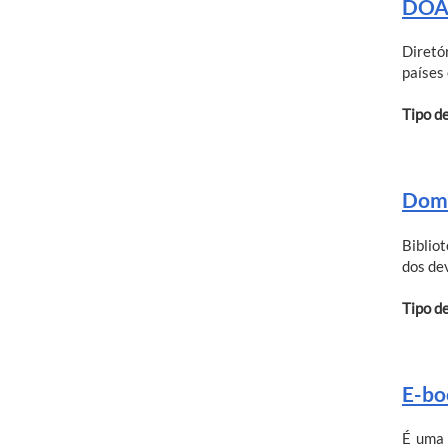
DOAJ
Diretó
países 
Tipo d
Domí
Biblio
dos de
Tipo d
E-bo
É uma 