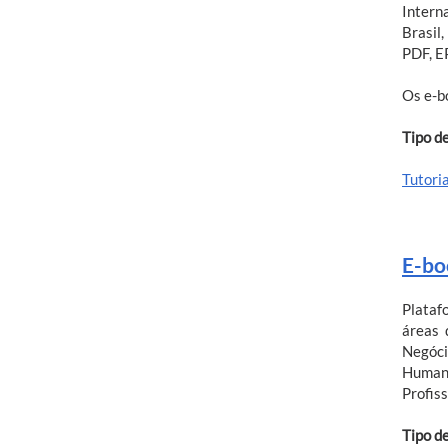
Intern
Brasil
PDF, E
Os e-b
Tipo d
Tutori
E-bo
Plataf
áreas 
Negóci
Humani
Profis
Tipo d