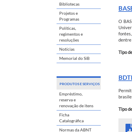
Bibliotecas
BASE
Projetos e
Programas
O BASE
Univer
Políticas,
fontes,
regimentos e
dentre
resoluções
Notícias
Tipo d
Memorial do SiB
BDTD
PRODUTOS E SERVIÇOS
Permit
Empréstimo,
brasile
reserva e
renovação de itens
Tipo d
Ficha
Catalográfica
Normas da ABNT