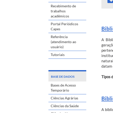
Recebimento de
trabalhos
acadêmicos
Portal Periódicos
Bibl
Capes
Referência
A Bibl
(atendimento ao
geraçõ
usuário)
perten
Tutoriais
instit
natura
datam 
Tipos 
BASE DE DADOS
Bases de Acesso
Temporário
Bibl
Ciências Agrárias
Ciências da Saúde
A bibl