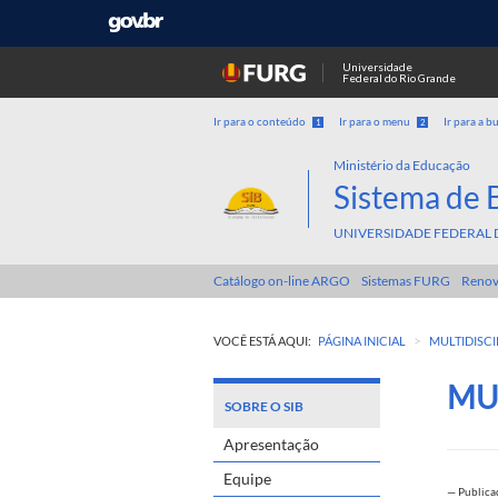
Universidade
Federal do Rio Grande
Ir para o conteúdo
Ir para o menu
Ir para a b
1
2
Ministério da Educação
Sistema de 
UNIVERSIDADE FEDERAL 
Catálogo on-line ARGO
Sistemas FURG
Renov
>
VOCÊ ESTÁ AQUI:
PÁGINA INICIAL
MULTIDISCI
MU
SOBRE O SIB
Apresentação
Equipe
—
Public