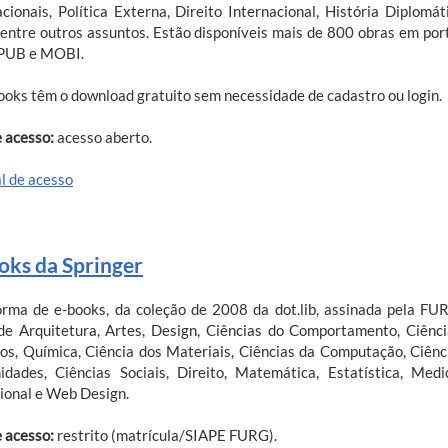
acionais, Política Externa, Direito Internacional, História Diplomá
, entre outros assuntos. Estão disponíveis mais de 800 obras em por
PUB e MOBI.
ooks têm o download gratuito sem necessidade de cadastro ou login.
e acesso:
acesso aberto.
al de acesso
oks da Springer
orma de e-books, da coleção de 2008 da dot.lib, assinada pela FURG,
de Arquitetura, Artes, Design, Ciências do Comportamento, Ciênc
os, Química, Ciência dos Materiais, Ciências da Computação, Ciênc
dades, Ciências Sociais, Direito, Matemática, Estatística, Medi
sional e Web Design.
e acesso:
restrito (matrícula/SIAPE FURG).