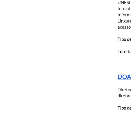
UNESP.
format
Inform
Linguí
acesso
Tipo d
Tutoria
DOAB
Diretó
direta
Tipo d