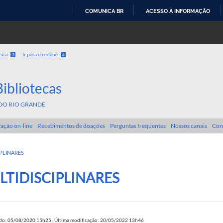
COMUNICA BR
ACESSO À INFORMAÇÃO
IR
PARA
O
usca
Ir para o rodapé
3
4
CONTEÚDO
Bibliotecas
DO RIO GRANDE
ação on-line
Recebimentos de doações
Perguntas frequentes
Nossos canais
Con
PLINARES
LTIDISCIPLINARES
ado: 05/08/2020 15h25
,
Última modificação: 20/05/2022 13h46