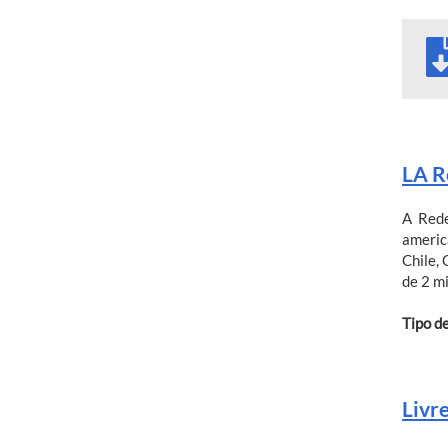
LA R
A Rede
americ
Chile,
de 2 mi
Tipo d
Livre