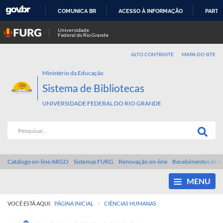
COMUNICA BR
ACESSO À INFORMAÇÃO
PARTI
IR
Universidade
Federal do Rio Grande
PARA
O
ALTO CONTRASTE
MAPA DO SITE
CONTEÚDO
Ministério da Educação
Sistema de Bibliotecas
UNIVERSIDADE FEDERAL DO RIO GRANDE
Catálogo on-line ARGO
Sistemas FURG
Renovação on-line
Recebimentos de d
MENU
>
VOCÊ ESTÁ AQUI:
PÁGINA INICIAL
CIÊNCIAS HUMANAS