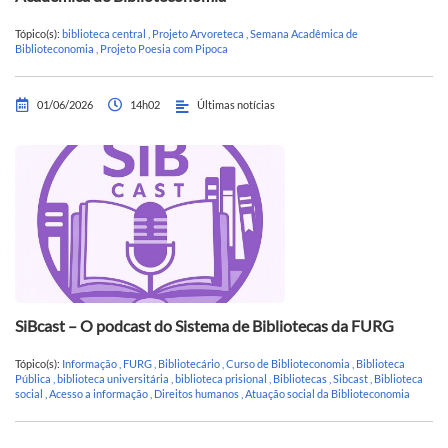
Tópico(s):
biblioteca central
,
Projeto Arvoreteca
,
Semana Acadêmica de
Biblioteconomia
,
Projeto Poesia com Pipoca
01/06/2026
14h02
Últimas notícias
SiBcast – O podcast do Sistema de Bibliotecas da FURG
Tópico(s):
Informação
,
FURG
,
Bibliotecário
,
Curso de Biblioteconomia
,
Biblioteca
Pública
,
biblioteca universitária
,
biblioteca prisional
,
Bibliotecas
,
Sibcast
,
Biblioteca
social
,
Acesso a informação
,
Direitos humanos
,
Atuação social da Biblioteconomia