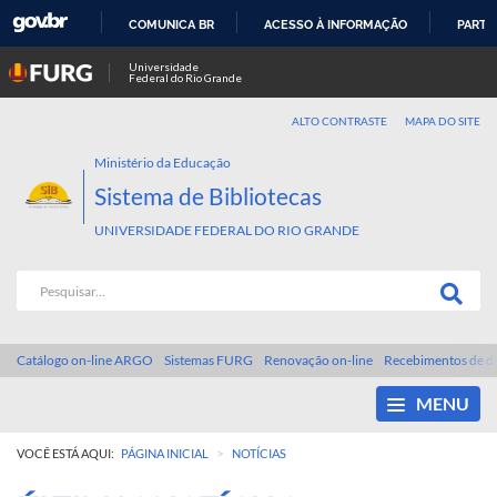
COMUNICA BR
ACESSO À INFORMAÇÃO
PARTI
IR
Universidade
Federal do Rio Grande
PARA
O
ALTO CONTRASTE
MAPA DO SITE
CONTEÚDO
Ministério da Educação
Sistema de Bibliotecas
UNIVERSIDADE FEDERAL DO RIO GRANDE
Catálogo on-line ARGO
Sistemas FURG
Renovação on-line
Recebimentos de d
MENU
>
VOCÊ ESTÁ AQUI:
PÁGINA INICIAL
NOTÍCIAS