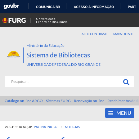
COMUNICA BR
ACESSO À INFORMAÇÃO
PARTI
IR
Universidade
Federal do Rio Grande
PARA
O
ALTO CONTRASTE
MAPA DO SITE
CONTEÚDO
Ministério da Educação
Sistema de Bibliotecas
UNIVERSIDADE FEDERAL DO RIO GRANDE
Catálogo on-line ARGO
Sistemas FURG
Renovação on-line
Recebimentos de d
MENU
>
VOCÊ ESTÁ AQUI:
PÁGINA INICIAL
NOTÍCIAS