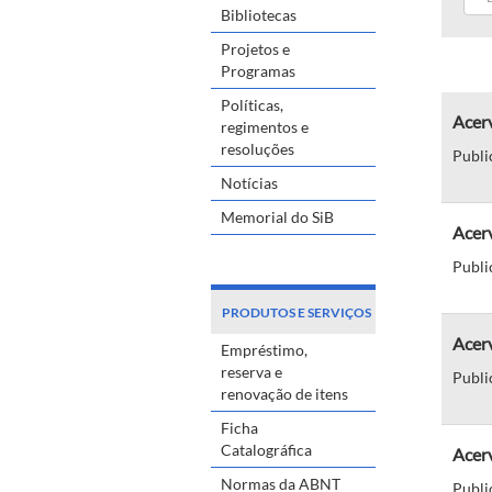
Bibliotecas
Projetos e
Programas
Políticas,
Acerv
regimentos e
resoluções
Publi
Notícias
Memorial do SiB
Acerv
Publi
PRODUTOS E SERVIÇOS
Acerv
Empréstimo,
reserva e
Publi
renovação de itens
Ficha
Catalográfica
Acerv
Normas da ABNT
Publi