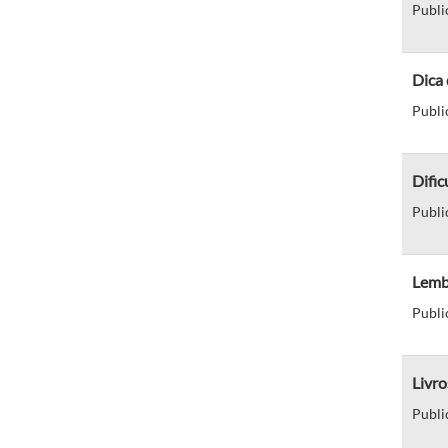
Publi
Dica 
Publi
Dific
Publi
Lemb
Publi
Livro
Publi