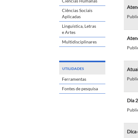
Ciências Humanas
Atenç
Ciências Sociais
Aplicadas
Publi
Linguística, Letras
e Artes
Atenç
Multidisciplinares
Publi
UTILIDADES
Atual
Publi
Ferramentas
Fontes de pesquisa
Dia 2
Publi
Dica 