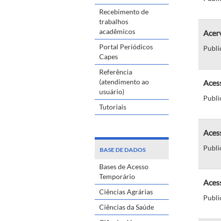
Recebimento de
trabalhos
acadêmicos
Acerv
Portal Periódicos
Publi
Capes
Referência
(atendimento ao
Acess
usuário)
Publi
Tutoriais
Acess
Publi
BASE DE DADOS
Bases de Acesso
Temporário
Acess
Ciências Agrárias
Publi
Ciências da Saúde