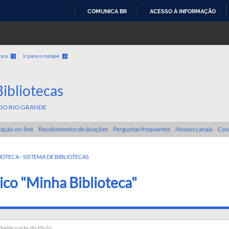
COMUNICA BR
ACESSO À INFORMAÇÃO
IR
PARA
O
usca
Ir para o rodapé
3
4
CONTEÚDO
Bibliotecas
DO RIO GRANDE
ação on-line
Recebimentos de doações
Perguntas frequentes
Nossos canais
Con
IOTECA - SISTEMA DE BIBLIOTECAS
ico "Minha Biblioteca"