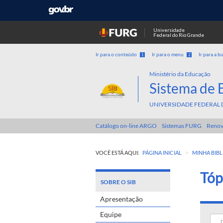
Universidade
Federal do Rio Grande
Ir para o conteúdo
Ir para o menu
Ir para a b
1
2
Ministério da Educação
Sistema de 
UNIVERSIDADE FEDERAL 
Catálogo on-line ARGO
Sistemas FURG
Renov
>
VOCÊ ESTÁ AQUI:
PÁGINA INICIAL
MINHA BIBL
Tóp
SOBRE O SIB
Apresentação
Equipe