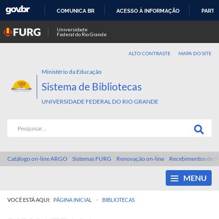
COMUNICA BR
ACESSO À INFORMAÇÃO
PARTI
IR
Universidade
Federal do Rio Grande
PARA
O
ALTO CONTRASTE
MAPA DO SITE
CONTEÚDO
Ministério da Educação
Sistema de Bibliotecas
UNIVERSIDADE FEDERAL DO RIO GRANDE
Catálogo on-line ARGO
Sistemas FURG
Renovação on-line
Recebimentos de d
MENU
>
VOCÊ ESTÁ AQUI:
PÁGINA INICIAL
BIBLIOTECAS