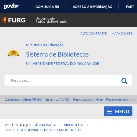
COMUNICA BR
ACESSO À INFORMAÇÃO
PARTI
IR
Universidade
Federal do Rio Grande
PARA
O
ALTO CONTRASTE
MAPA DO SITE
CONTEÚDO
Ministério da Educação
Sistema de Bibliotecas
UNIVERSIDADE FEDERAL DO RIO GRANDE
Catálogo on-line ARGO
Sistemas FURG
Renovação on-line
Recebimentos de d
MENU
>
>
VOCÊ ESTÁ AQUI:
PÁGINA INICIAL
BIBLIOTECAS
BIBLIOTECA SETORIAL MUSEU OCEANOGRÁFICO