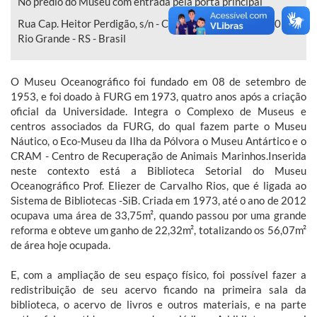
No prédio do Museu com entrada pela porta principal
Rua Cap. Heitor Perdigão, s/n - Centro - CEP: 96203-900
Rio Grande - RS - Brasil
O Museu Oceanográfico foi fundado em 08 de setembro de
1953, e foi doado à FURG em 1973, quatro anos após a criação
oficial da Universidade. Integra o Complexo de Museus e
centros associados da FURG, do qual fazem parte o Museu
Náutico, o Eco-Museu da Ilha da Pólvora o Museu Antártico e o
CRAM - Centro de Recuperação de Animais Marinhos.Inserida
neste contexto está a Biblioteca Setorial do Museu
Oceanográfico Prof. Eliezer de Carvalho Rios, que é ligada ao
Sistema de Bibliotecas -SiB. Criada em 1973, até o ano de 2012
ocupava uma área de 33,75m², quando passou por uma grande
reforma e obteve um ganho de 22,32m², totalizando os 56,07m²
de área hoje ocupada.
E, com a ampliação de seu espaço físico, foi possível fazer a
redistribuição de seu acervo ficando na primeira sala da
biblioteca, o acervo de livros e outros materiais, e na parte