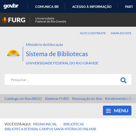
COMUNICA BR
ACESSO À INFORMAÇÃO
PARTI
IR
Universidade
Federal do Rio Grande
PARA
O
ALTO CONTRASTE
MAPA DO SITE
CONTEÚDO
Ministério da Educação
Sistema de Bibliotecas
UNIVERSIDADE FEDERAL DO RIO GRANDE
Catálogo on-line ARGO
Sistemas FURG
Renovação on-line
Recebimentos de d
MENU
>
>
VOCÊ ESTÁ AQUI:
PÁGINA INICIAL
BIBLIOTECAS
BIBLIOTECA SETORIAL CAMPUS SANTA VITÓRIA DO PALMAR