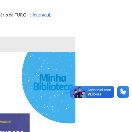
suário da FURG -
clique aqui
.