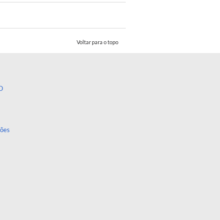
Voltar para o topo
O
ções