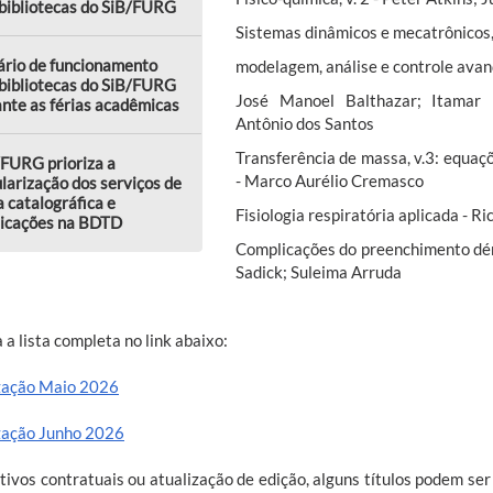
bibliotecas do SiB/FURG
Sistemas dinâmicos e mecatrônicos,
ário de funcionamento
modelagem, análise e controle avan
bibliotecas do SiB/FURG
José Manoel Balthazar; Itamar I
nte as férias acadêmicas
Antônio dos Santos
Transferência de massa, v.3: equaç
FURG prioriza a
- Marco Aurélio Cremasco
larização dos serviços de
a catalográfica e
Fisiologia respiratória aplicada - Ri
licações na BDTD
Complicações do preenchimento dér
Sadick; Suleima Arruda
 a lista completa no link abaixo:
zação Maio 2026
zação Junho 2026
tivos contratuais ou atualização de edição, alguns títulos podem ser 