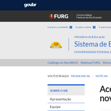
Universidade
Federal do Rio Grande
Ir para o conteúdo
Ir para o menu
Ir para a b
1
2
Ministério da Educação
Sistema de 
UNIVERSIDADE FEDERAL 
Catálogo on-line ARGO
Sistemas FURG
Renov
>
VOCÊ ESTÁ AQUI:
PÁGINA INICIAL
NOTÍCIAS
Ace
SOBRE O SIB
no
Apresentação
Equipe