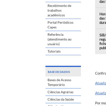
das 
Recebimento de
trabalhos
Hor
acadêmicos
das 
Portal Periódicos
dura
Capes
Referência
SiB/
(atendimento ao
regu
fich
usuário)
pub
Tutoriais
BASE DE DADOS
Confira
Bases de Acesso
Atuali
Temporário
Ciências Agrárias
Atuali
Ciências da Saúde
Por mo