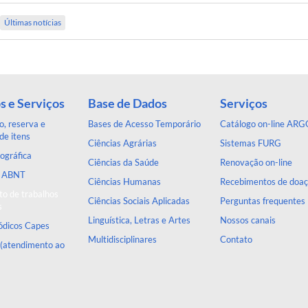
Últimas notícias
s e Serviços
Base de Dados
Serviços
, reserva e
Bases de Acesso Temporário
Catálogo on-line ARG
de itens
Ciências Agrárias
Sistemas FURG
ográfica
Ciências da Saúde
Renovação on-line
a ABNT
Ciências Humanas
Recebimentos de doa
o de trabalhos
Ciências Sociais Aplicadas
Perguntas frequentes
s
Linguística, Letras e Artes
Nossos canais
iódicos Capes
Multidisciplinares
Contato
 (atendimento ao