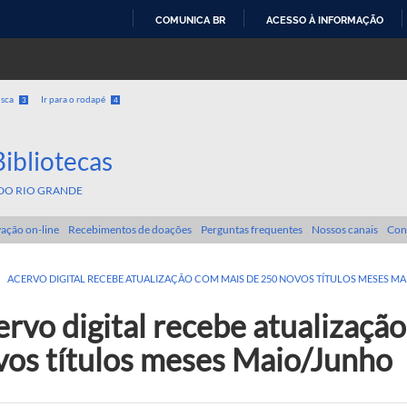
COMUNICA BR
ACESSO À INFORMAÇÃO
IR
PARA
O
usca
Ir para o rodapé
3
4
CONTEÚDO
Bibliotecas
DO RIO GRANDE
ação on-line
Recebimentos de doações
Perguntas frequentes
Nossos canais
Con
>
ACERVO DIGITAL RECEBE ATUALIZAÇÃO COM MAIS DE 250 NOVOS TÍTULOS MESES M
rvo digital recebe atualizaçã
vos títulos meses Maio/Junho