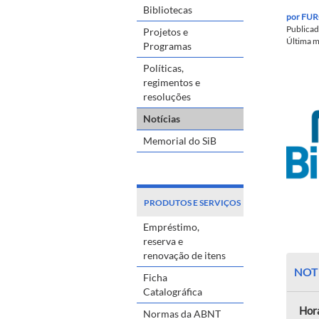
Bibliotecas
por
FUR
Publica
Projetos e
Última 
Programas
Políticas,
regimentos e
resoluções
Notícias
Memorial do SiB
PRODUTOS E SERVIÇOS
Empréstimo,
reserva e
renovação de itens
NOT
Ficha
Catalográfica
Hor
Normas da ABNT