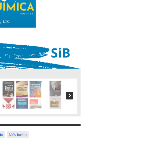
io
Mês Junho