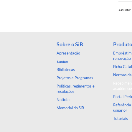
Assunto:
Sobre o SiB
Produto
Apresentação
Empréstimo
renovação 
Equipe
Ficha Catal
Bibliotecas
Normas d
Projetos e Programas
Recebiment
Políticas, regimentos e
acadêmico
resoluções
Portal Per
Notícias
Referência
Memorial do SiB
usuário)
Tutoriais