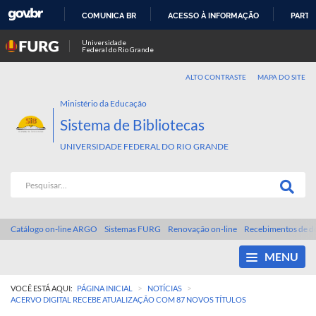
COMUNICA BR
ACESSO À INFORMAÇÃO
PARTI
IR
Universidade
Federal do Rio Grande
PARA
O
ALTO CONTRASTE
MAPA DO SITE
CONTEÚDO
Ministério da Educação
Sistema de Bibliotecas
UNIVERSIDADE FEDERAL DO RIO GRANDE
Catálogo on-line ARGO
Sistemas FURG
Renovação on-line
Recebimentos de d
MENU
>
>
VOCÊ ESTÁ AQUI:
PÁGINA INICIAL
NOTÍCIAS
ACERVO DIGITAL RECEBE ATUALIZAÇÃO COM 87 NOVOS TÍTULOS