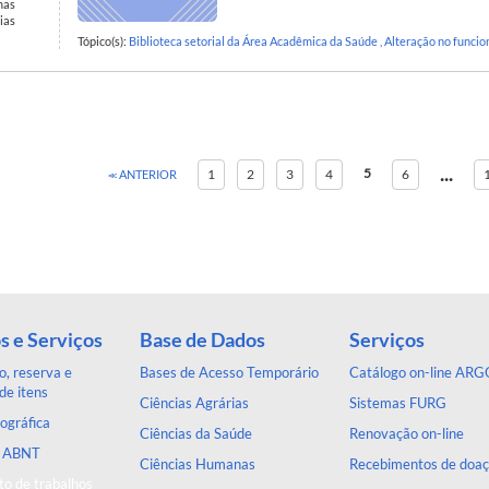
mas
ias
Tópico(s):
Biblioteca setorial da Área Acadêmica da Saúde
,
Alteração no funci
...
5
1
2
3
4
6
ANTERIOR
s e Serviços
Base de Dados
Serviços
, reserva e
Bases de Acesso Temporário
Catálogo on-line ARG
de itens
Ciências Agrárias
Sistemas FURG
ográfica
Ciências da Saúde
Renovação on-line
a ABNT
Ciências Humanas
Recebimentos de doa
o de trabalhos