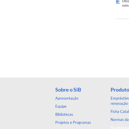
Últi
notíc
Sobre o SiB
Produto
Apresentação
Empréstimo
renovação 
Equipe
Ficha Catal
Bibliotecas
Normas d
Projetos e Programas
Recebiment