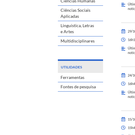
Ciências Humanas
Últi
notíc
Ciências Sociais
Aplicadas
Linguística, Letras
e Artes
29/1
16h1
Multidisciplinares
Últi
notíc
UTILIDADES
24/1
Ferramentas
16h4
Fontes de pesquisa
Últi
notíc
15/1
15h4