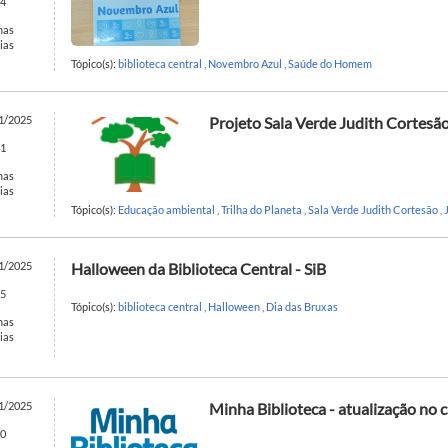
4
mas
ias
Tópico(s):
biblioteca central
,
Novembro Azul
,
Saúde do Homem
1/2025
Projeto Sala Verde Judith Cortesã
1
mas
ias
Tópico(s):
Educação ambiental
,
Trilha do Planeta
,
Sala Verde Judith Cortesão
,
1/2025
Halloween da Biblioteca Central - SiB
5
Tópico(s):
biblioteca central
,
Halloween
,
Dia das Bruxas
mas
ias
1/2025
Minha Biblioteca - atualização no
0