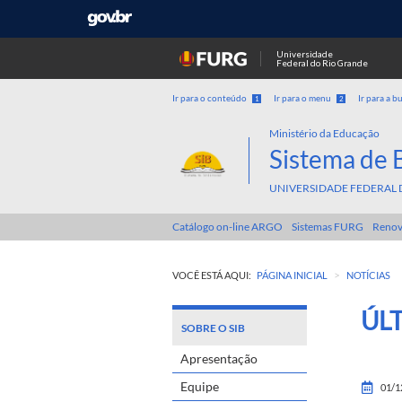
Universidade
Federal do Rio Grande
Ir para o conteúdo
Ir para o menu
Ir para a b
1
2
Ministério da Educação
Sistema de 
UNIVERSIDADE FEDERAL 
Catálogo on-line ARGO
Sistemas FURG
Renov
>
VOCÊ ESTÁ AQUI:
PÁGINA INICIAL
NOTÍCIAS
ÚL
SOBRE O SIB
Apresentação
Equipe
01/1