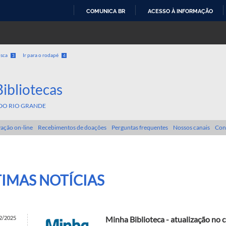
COMUNICA BR
ACESSO À INFORMAÇÃO
IR
PARA
O
usca
Ir para o rodapé
3
4
CONTEÚDO
Bibliotecas
DO RIO GRANDE
ação on-line
Recebimentos de doações
Perguntas frequentes
Nossos canais
Con
TIMAS NOTÍCIAS
2/2025
Minha Biblioteca - atualização n