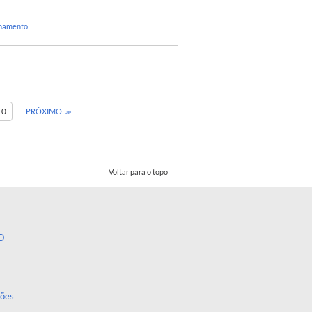
onamento
10
PRÓXIMO
Voltar para o topo
O
ções