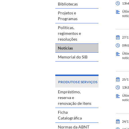
Bibliotecas
13h4
Últi
Projetos e
notíc
Programas
Políticas,
regimentos e
27/1
resoluções
09h5
Notícias
Últi
Memorial do SiB
notíc
25/1
PRODUTOS E SERVIÇOS
13h3
Empréstimo,
Últi
reserva e
notíc
renovação de itens
Ficha
Catalográfica
24/1
Normas da ABNT