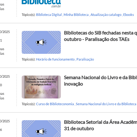
mas
ias
Tópico(s):
Biblioteca Digital
,
Minha Biblioteca
,
Atualização catalogo
,
Ebooks
0/2025
Bibliotecas do SiB fechadas nesta q
outubro - Paralisação dos TAEs
1
mas
ias
Tópico(s):
Horário de funcionamento
,
Paralisação
0/2025
Semana Nacional do Livro e da Bibl
inovação
0
mas
ias
Tópico(s):
Curso de Biblioteconomia
,
Semana Nacional do Livro e da Biblioteca
0/2025
Biblioteca Setorial da Área Acadêm
31 de outubro
6