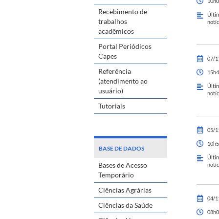
10h0
Recebimento de
Últi
trabalhos
notíc
acadêmicos
Portal Periódicos
Capes
07/1
Referência
15h4
(atendimento ao
Últi
usuário)
notíc
Tutoriais
05/1
10h5
BASE DE DADOS
Últi
Bases de Acesso
notíc
Temporário
Ciências Agrárias
04/1
Ciências da Saúde
08h0