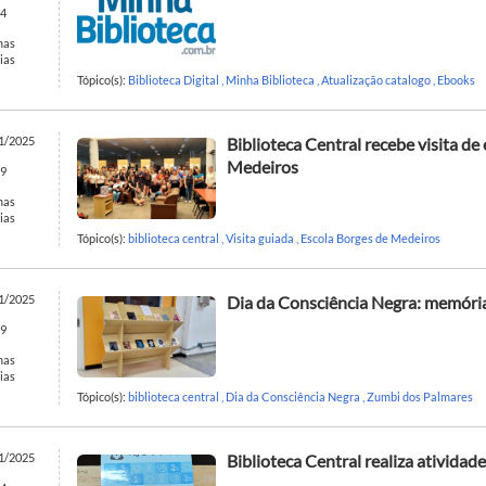
4
mas
ias
Tópico(s):
Biblioteca Digital
,
Minha Biblioteca
,
Atualização catalogo
,
Ebooks
1/2025
Biblioteca Central recebe visita d
Medeiros
9
mas
ias
Tópico(s):
biblioteca central
,
Visita guiada
,
Escola Borges de Medeiros
1/2025
Dia da Consciência Negra: memória
9
mas
ias
Tópico(s):
biblioteca central
,
Dia da Consciência Negra
,
Zumbi dos Palmares
1/2025
Biblioteca Central realiza atividad