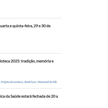
uarta e quinta-feira, 29 e 30 de
ioteca 2025: tradição, memória e
,
Projeto Arvoreteca
,
BookFace
,
Memorial do SiB
ica da Saúde estará fechada de 20 a