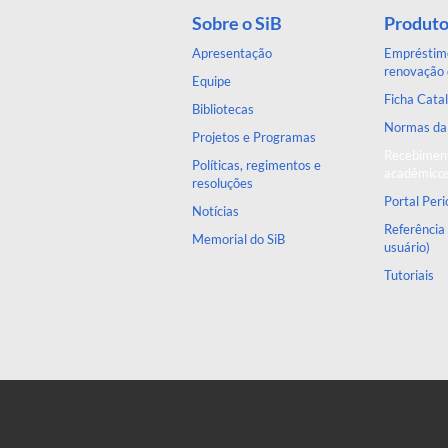
Sobre o SiB
Produto
Apresentação
Empréstimo
renovação 
Equipe
Ficha Catal
Bibliotecas
Normas d
Projetos e Programas
Recebiment
Políticas, regimentos e
acadêmico
resoluções
Portal Per
Notícias
Referência
Memorial do SiB
usuário)
Tutoriais