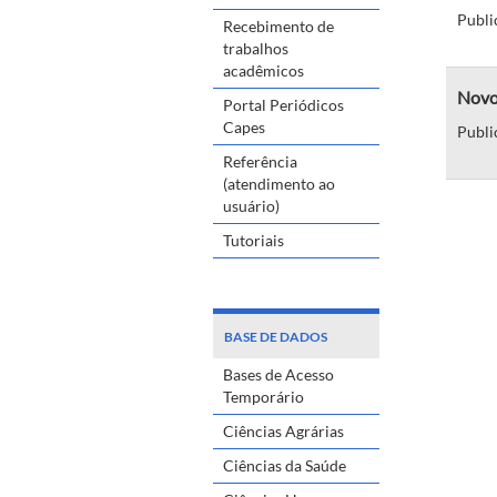
Publi
Recebimento de
trabalhos
acadêmicos
Novos
Portal Periódicos
Capes
Publi
Referência
(atendimento ao
usuário)
Tutoriais
BASE DE DADOS
Bases de Acesso
Temporário
Ciências Agrárias
Ciências da Saúde