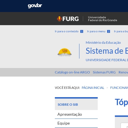
Universidade
Federal do Rio Grande
Ir para o conteúdo
Ir para o menu
Ir para a b
1
2
Ministério da Educação
Sistema de 
UNIVERSIDADE FEDERAL 
Catálogo on-line ARGO
Sistemas FURG
Renov
>
VOCÊ ESTÁ AQUI:
PÁGINA INICIAL
FUNCIONAME
Tóp
SOBRE O SIB
Apresentação
Equipe