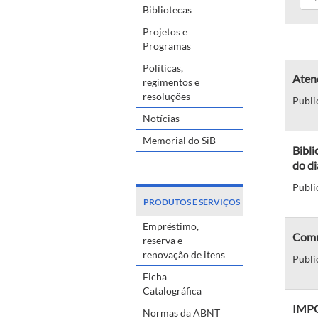
Bibliotecas
Projetos e
Programas
Políticas,
Aten
regimentos e
resoluções
Publi
Notícias
Memorial do SiB
Bibli
do di
Publi
PRODUTOS E SERVIÇOS
Empréstimo,
Comu
reserva e
renovação de itens
Publi
Ficha
Catalográfica
IMPO
Normas da ABNT