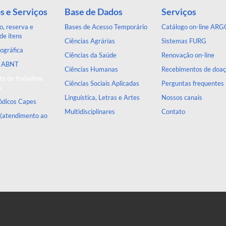
s e Serviços
Base de Dados
Serviços
, reserva e
Bases de Acesso Temporário
Catálogo on-line ARG
de itens
Ciências Agrárias
Sistemas FURG
ográfica
Ciências da Saúde
Renovação on-line
a ABNT
Ciências Humanas
Recebimentos de doa
o de trabalhos
Ciências Sociais Aplicadas
Perguntas frequentes
s
Linguística, Letras e Artes
Nossos canais
iódicos Capes
Multidisciplinares
Contato
 (atendimento ao