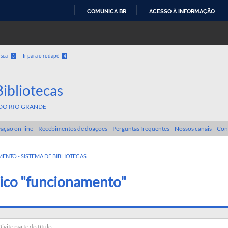
COMUNICA BR
ACESSO À INFORMAÇÃO
IR
PARA
O
usca
Ir para o rodapé
3
4
CONTEÚDO
Bibliotecas
DO RIO GRANDE
ação on-line
Recebimentos de doações
Perguntas frequentes
Nossos canais
Con
NTO - SISTEMA DE BIBLIOTECAS
ico "funcionamento"