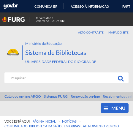
COMUNICA BR
ACESSO À INFORMAÇÃO
PARTI
IR
Universidade
Federal do Rio Grande
PARA
O
ALTO CONTRASTE
MAPA DO SITE
CONTEÚDO
Ministério da Educação
Sistema de Bibliotecas
UNIVERSIDADE FEDERAL DO RIO GRANDE
Catálogo on-line ARGO
Sistemas FURG
Renovação on-line
Recebimentos de d
MENU
>
>
VOCÊ ESTÁ AQUI:
PÁGINA INICIAL
NOTÍCIAS
COMUNICADO: BIBLIOTECA DA SAÚDE EM OBRAS E ATENDIMENTO REMOTO