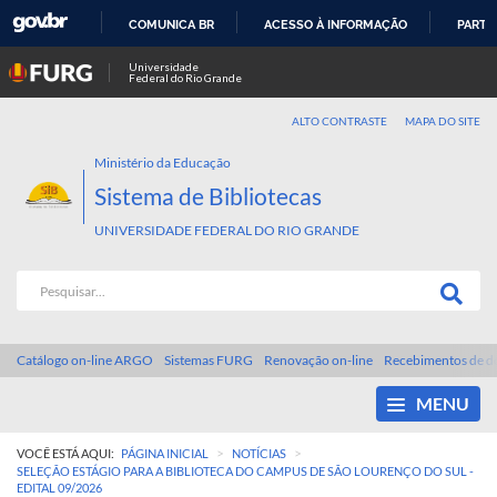
COMUNICA BR
ACESSO À INFORMAÇÃO
PARTI
IR
Universidade
Federal do Rio Grande
PARA
O
ALTO CONTRASTE
MAPA DO SITE
CONTEÚDO
Ministério da Educação
Sistema de Bibliotecas
UNIVERSIDADE FEDERAL DO RIO GRANDE
Catálogo on-line ARGO
Sistemas FURG
Renovação on-line
Recebimentos de d
MENU
>
>
VOCÊ ESTÁ AQUI:
PÁGINA INICIAL
NOTÍCIAS
SELEÇÃO ESTÁGIO PARA A BIBLIOTECA DO CAMPUS DE SÃO LOURENÇO DO SUL -
EDITAL 09/2026