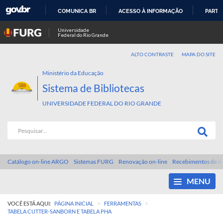
COMUNICA BR
ACESSO À INFORMAÇÃO
PARTI
IR
Universidade
Federal do Rio Grande
PARA
O
ALTO CONTRASTE
MAPA DO SITE
CONTEÚDO
Ministério da Educação
Sistema de Bibliotecas
UNIVERSIDADE FEDERAL DO RIO GRANDE
Catálogo on-line ARGO
Sistemas FURG
Renovação on-line
Recebimentos de d
MENU
>
>
VOCÊ ESTÁ AQUI:
PÁGINA INICIAL
FERRAMENTAS
TABELA CUTTER-SANBORN E TABELA PHA