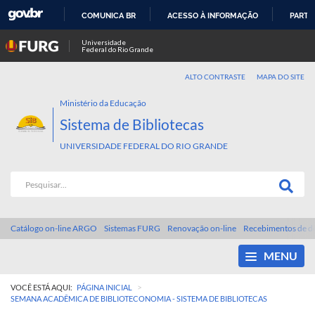
COMUNICA BR
ACESSO À INFORMAÇÃO
PARTI
IR
Universidade
Federal do Rio Grande
PARA
O
ALTO CONTRASTE
MAPA DO SITE
CONTEÚDO
Ministério da Educação
Sistema de Bibliotecas
UNIVERSIDADE FEDERAL DO RIO GRANDE
Catálogo on-line ARGO
Sistemas FURG
Renovação on-line
Recebimentos de d
MENU
>
VOCÊ ESTÁ AQUI:
PÁGINA INICIAL
SEMANA ACADÊMICA DE BIBLIOTECONOMIA - SISTEMA DE BIBLIOTECAS