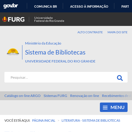
COMUNICA BR
ACESSO À INFORMAÇÃO
PARTI
IR
Universidade
Federal do Rio Grande
PARA
O
ALTO CONTRASTE
MAPA DO SITE
CONTEÚDO
Ministério da Educação
Sistema de Bibliotecas
UNIVERSIDADE FEDERAL DO RIO GRANDE
Catálogo on-line ARGO
Sistemas FURG
Renovação on-line
Recebimentos de d
MENU
>
VOCÊ ESTÁ AQUI:
PÁGINA INICIAL
LITERATURA - SISTEMA DE BIBLIOTECAS