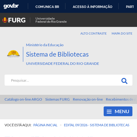
COMUNICA BR
ACESSO À INFORMAÇÃO
PARTI
IR
Universidade
Federal do Rio Grande
PARA
O
ALTO CONTRASTE
MAPA DO SITE
CONTEÚDO
Ministério da Educação
Sistema de Bibliotecas
UNIVERSIDADE FEDERAL DO RIO GRANDE
Catálogo on-line ARGO
Sistemas FURG
Renovação on-line
Recebimentos de d
MENU
>
VOCÊ ESTÁ AQUI:
PÁGINA INICIAL
EDITAL 09/2026 - SISTEMA DE BIBLIOTECAS