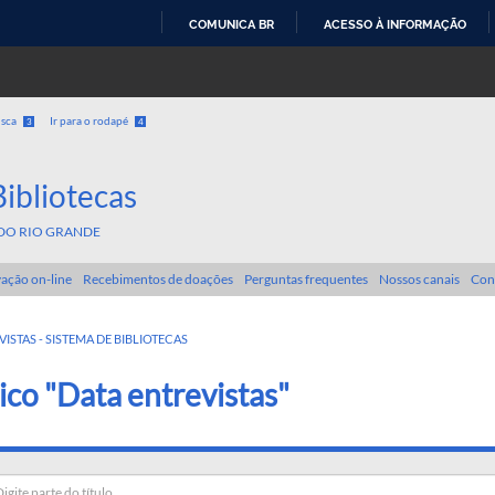
COMUNICA BR
ACESSO À INFORMAÇÃO
IR
PARA
O
usca
Ir para o rodapé
3
4
CONTEÚDO
Bibliotecas
DO RIO GRANDE
ação on-line
Recebimentos de doações
Perguntas frequentes
Nossos canais
Con
VISTAS - SISTEMA DE BIBLIOTECAS
ico "Data entrevistas"