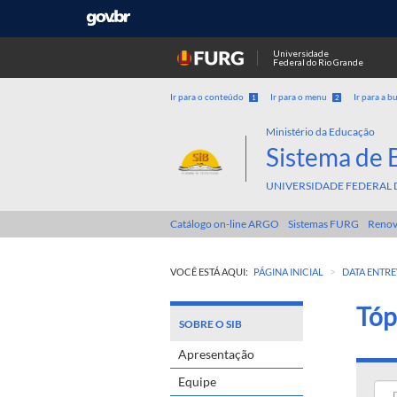
Universidade
Federal do Rio Grande
Ir para o conteúdo
Ir para o menu
Ir para a b
1
2
Ministério da Educação
Sistema de 
UNIVERSIDADE FEDERAL 
Catálogo on-line ARGO
Sistemas FURG
Renov
>
VOCÊ ESTÁ AQUI:
PÁGINA INICIAL
DATA ENTRE
Tóp
SOBRE O SIB
Apresentação
Equipe