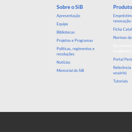
Sobre o SiB
Produto
Apresentação
Empréstimo
renovação 
Equipe
Ficha Catal
Bibliotecas
Normas d
Projetos e Programas
Recebiment
Políticas, regimentos e
acadêmico
resoluções
Portal Per
Notícias
Referência
Memorial do SiB
usuário)
Tutoriais