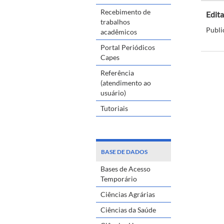
Recebimento de
Edit
trabalhos
Publi
acadêmicos
Portal Periódicos
Capes
Referência
(atendimento ao
usuário)
Tutoriais
BASE DE DADOS
Bases de Acesso
Temporário
Ciências Agrárias
Ciências da Saúde