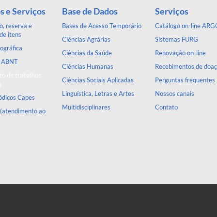
s e Serviços
Base de Dados
Serviços
, reserva e
Bases de Acesso Temporário
Catálogo on-line ARG
de itens
Ciências Agrárias
Sistemas FURG
ográfica
Ciências da Saúde
Renovação on-line
a ABNT
Ciências Humanas
Recebimentos de doa
o de trabalhos
Ciências Sociais Aplicadas
Perguntas frequentes
s
Linguística, Letras e Artes
Nossos canais
iódicos Capes
Multidisciplinares
Contato
 (atendimento ao