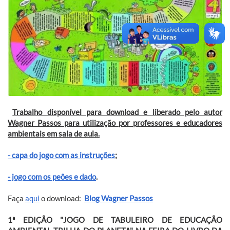
Trabalho disponível para download e liberado pelo autor
Wagner Passos para utilização por professores e educadores
ambientais em sala de aula.
- capa do jogo com as instruções
;
- jogo com os peões e dado
.
Faça
aqui
o download:
Blog Wagner Passos
1ª EDIÇÃO "JOGO DE TABULEIRO DE EDUCAÇÃO