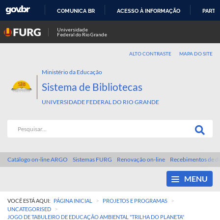
COMUNICA BR
ACESSO À INFORMAÇÃO
PARTI
IR
Universidade
Federal do Rio Grande
PARA
O
ALTO CONTRASTE
MAPA DO SITE
CONTEÚDO
Ministério da Educação
Sistema de Bibliotecas
UNIVERSIDADE FEDERAL DO RIO GRANDE
Catálogo on-line ARGO
Sistemas FURG
Renovação on-line
Recebimentos de d
MENU
>
>
VOCÊ ESTÁ AQUI:
PÁGINA INICIAL
PROJETOS E PROGRAMAS
>
UNCATEGORISED
JOGO DE TABULEIRO DE EDUCAÇÃO AMBIENTAL "TRILHA DO PLANETA"