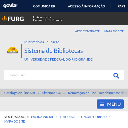
COMUNICA BR
ACESSO À INFORMAÇÃO
PARTI
IR
Universidade
Federal do Rio Grande
PARA
O
ALTO CONTRASTE
MAPA DO SITE
CONTEÚDO
Ministério da Educação
Sistema de Bibliotecas
UNIVERSIDADE FEDERAL DO RIO GRANDE
Catálogo on-line ARGO
Sistemas FURG
Renovação on-line
Recebimentos de d
MENU
>
>
>
VOCÊ ESTÁ AQUI:
PÁGINA INICIAL
TUTORIAIS
UNCATEGORISED
MAPA DO SITE