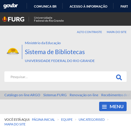
COMUNICA BR
ACESSO À INFORMAÇÃO
PARTI
IR
Universidade
Federal do Rio Grande
PARA
O
ALTO CONTRASTE
MAPA DO SITE
CONTEÚDO
Ministério da Educação
Sistema de Bibliotecas
UNIVERSIDADE FEDERAL DO RIO GRANDE
Catálogo on-line ARGO
Sistemas FURG
Renovação on-line
Recebimentos de d
MENU
>
>
>
VOCÊ ESTÁ AQUI:
PÁGINA INICIAL
EQUIPE
UNCATEGORISED
MAPA DO SITE