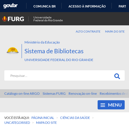
COMUNICA BR
ACESSO À INFORMAÇÃO
PARTI
IR
Universidade
Federal do Rio Grande
PARA
O
ALTO CONTRASTE
MAPA DO SITE
CONTEÚDO
Ministério da Educação
Sistema de Bibliotecas
UNIVERSIDADE FEDERAL DO RIO GRANDE
Catálogo on-line ARGO
Sistemas FURG
Renovação on-line
Recebimentos de d
MENU
>
>
VOCÊ ESTÁ AQUI:
PÁGINA INICIAL
CIÊNCIAS DA SAÚDE
>
UNCATEGORISED
MAPA DO SITE